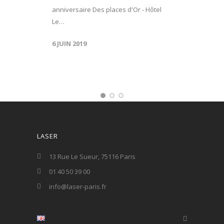
anniversaire Des places d'Or - Hôtel
Le…
6 JUIN 2019
LASER
13 Rue Le Sueur, 75116 Paris
01 40 50 39 00
info@laser-paris.fr