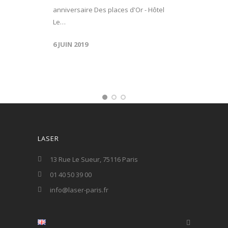
anniversaire Des places d'Or - Hôtel
Le…
6 JUIN 2019
LASER
13 Rue Le Sueur, 75116 Paris
01 40 50 39 00
info@laser-paris.fr