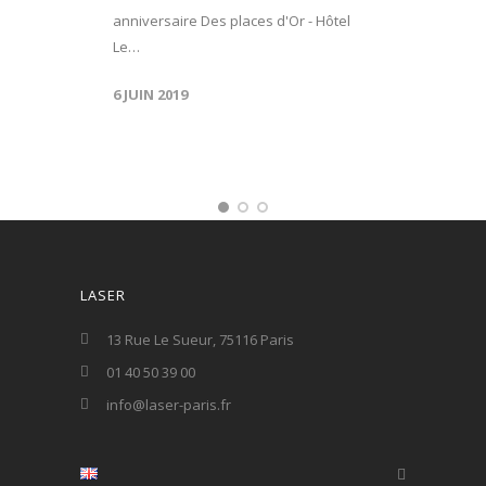
anniversaire Des places d'Or - Hôtel
Le…
6 JUIN 2019
LASER
13 Rue Le Sueur, 75116 Paris
01 40 50 39 00
info@laser-paris.fr