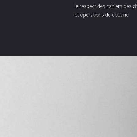
le respect des cahiers des c
et opérations de douane.