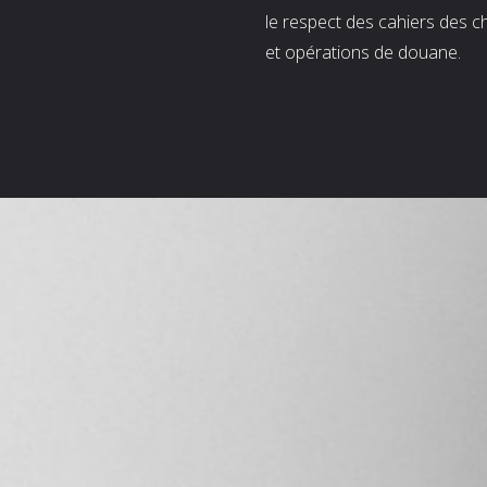
le respect des cahiers des c
et opérations de douane.