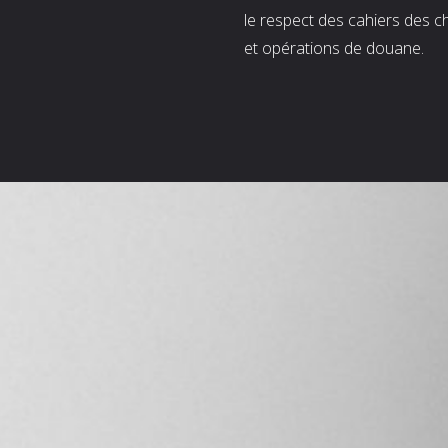
le respect des cahiers des c
et opérations de douane.