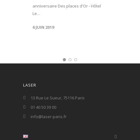
anniversaire Des places d'Or - Hôtel
Le…
6 JUIN 2019
LASER
13 Rue Le Sueur, 75116 Paris
01 40 50 39 00
info@laser-paris.fr