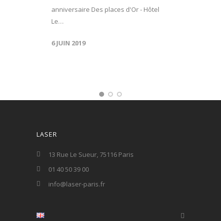
anniversaire Des places d'Or - Hôtel
Le…
6 JUIN 2019
LASER
13 Rue Le Sueur, 75116 Paris
01 40 50 39 00
info@laser-paris.fr