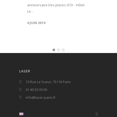
anniversaire Des places d'Or - Hôtel
Le…
6 JUIN 2019
LASER
13 Rue Le Sueur, 75116 Paris
01 40 50 39 00
info@laser-paris.fr