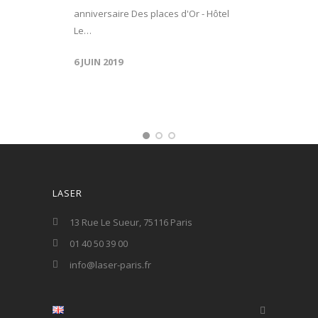
anniversaire Des places d'Or - Hôtel
Le…
6 JUIN 2019
LASER
13 Rue Le Sueur, 75116 Paris
01 40 50 39 00
info@laser-paris.fr