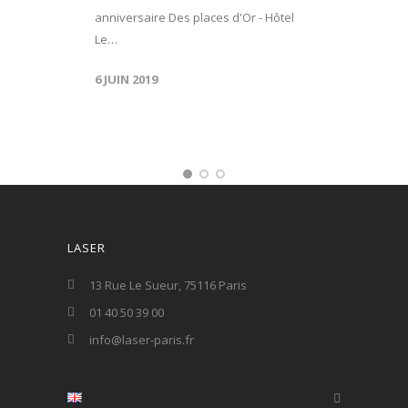
anniversaire Des places d'Or - Hôtel
Le…
6 JUIN 2019
LASER
13 Rue Le Sueur, 75116 Paris
01 40 50 39 00
info@laser-paris.fr