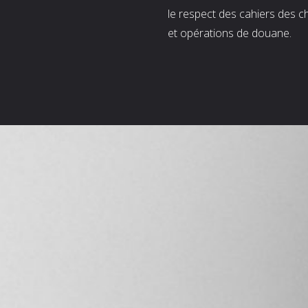
le respect des cahiers des c
et opérations de douane.