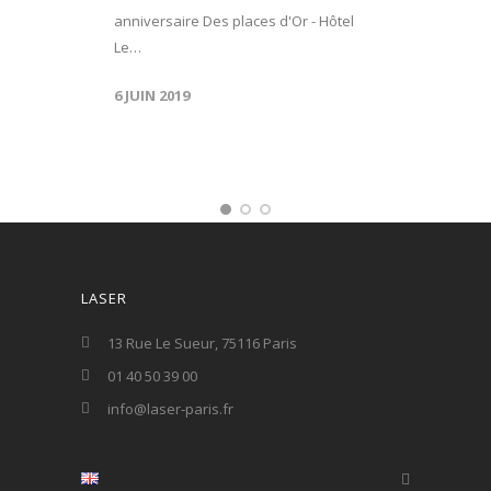
anniversaire Des places d'Or - Hôtel
Le…
6 JUIN 2019
LASER
13 Rue Le Sueur, 75116 Paris
01 40 50 39 00
info@laser-paris.fr