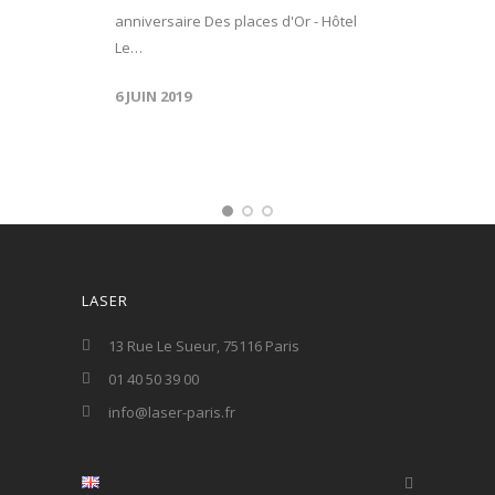
anniversaire Des places d'Or - Hôtel
Le…
6 JUIN 2019
LASER
13 Rue Le Sueur, 75116 Paris
01 40 50 39 00
info@laser-paris.fr