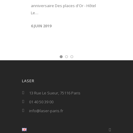
anniversaire Des places d'Or - Hôtel
Le…
6 JUIN 2019
LASER
13 Rue Le Sueur, 75116 Paris
01 40 50 39 00
info@laser-paris.fr