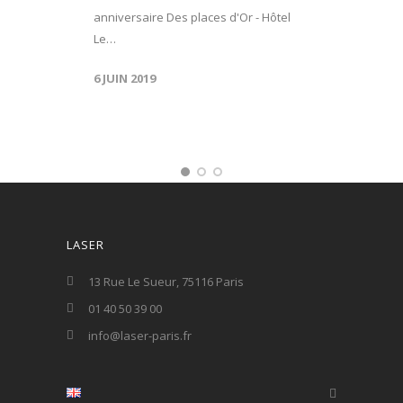
anniversaire Des places d'Or - Hôtel
Le…
6 JUIN 2019
LASER
13 Rue Le Sueur, 75116 Paris
01 40 50 39 00
info@laser-paris.fr