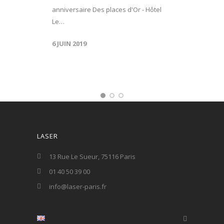
anniversaire Des places d'Or - Hôtel
Le…
6 JUIN 2019
LASER
13 Rue Le Sueur, 75116 Paris
01 40 50 39 00
info@laser-paris.fr