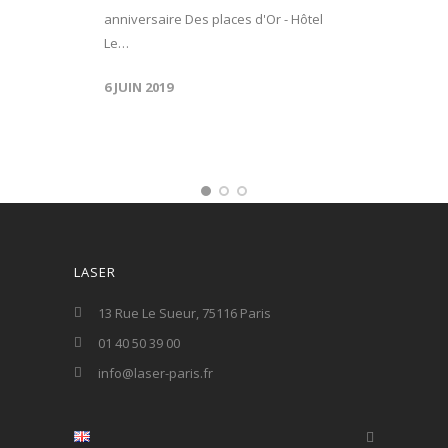
anniversaire Des places d'Or - Hôtel
Le…
6 JUIN 2019
LASER
13 Rue Le Sueur, 75116 Paris
01 40 50 39 00
info@laser-paris.fr