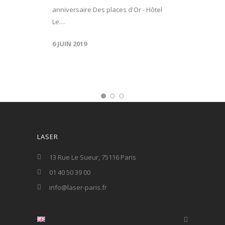
anniversaire Des places d'Or - Hôtel
Le…
6 JUIN 2019
LASER
13 Rue Le Sueur, 75116 Paris
01 40 50 39 00
info@laser-paris.fr