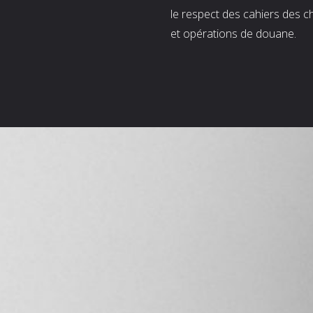
le respect des cahiers des c
et opérations de douane.