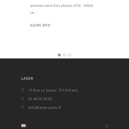
anniversaire Des places d'Or - Hôtel
Le…
6 JUIN 2019
LASER
13 Rue Le Sueur, 75116 Paris
01 40 50 39 00
info@laser-paris.fr