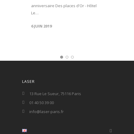
anniversaire Des places d'Or - Hôtel
Le…
6 JUIN 2019
LASER
13 Rue Le Sueur, 75116 Paris
01 40 50 39 00
info@laser-paris.fr