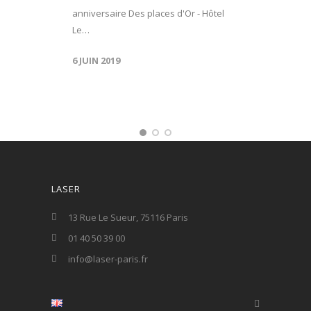
anniversaire Des places d'Or - Hôtel
Le…
6 JUIN 2019
LASER
13 Rue Le Sueur, 75116 Paris
01 40 50 39 00
info@laser-paris.fr