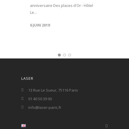
anniversaire Des places d'Or - Hôtel
Le…
6 JUIN 2019
LASER
13 Rue Le Sueur, 75116 Paris
01 40 50 39 00
info@laser-paris.fr