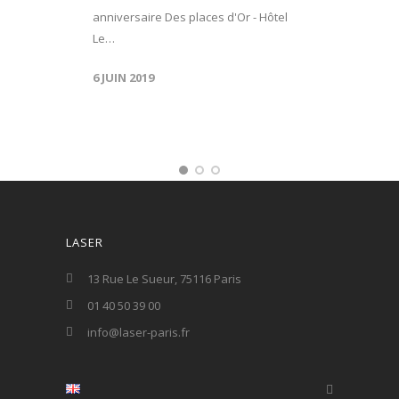
anniversaire Des places d'Or - Hôtel
Le…
6 JUIN 2019
LASER
13 Rue Le Sueur, 75116 Paris
01 40 50 39 00
info@laser-paris.fr