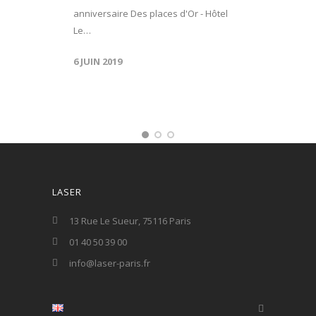
anniversaire Des places d'Or - Hôtel
Le…
6 JUIN 2019
LASER
13 Rue Le Sueur, 75116 Paris
01 40 50 39 00
info@laser-paris.fr