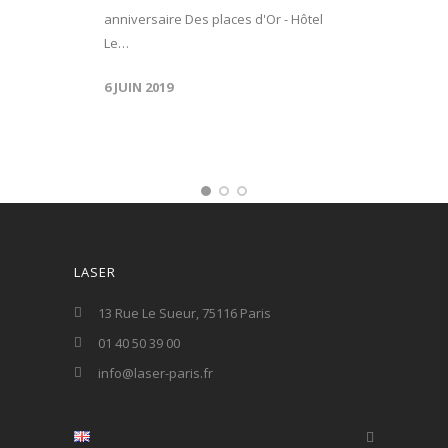
anniversaire Des places d'Or - Hôtel
Le…
6 JUIN 2019
LASER
13 Rue Le Sueur, 75116 Paris
01 40 50 39 00
info@laser-paris.fr