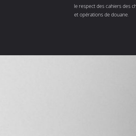
le respect des cahiers des c
et opérations de douane.