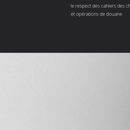
le respect des cahiers des c
et opérations de douane.