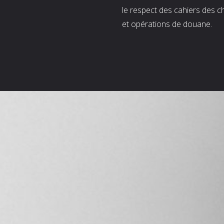
le respect des cahiers des c
et opérations de douane.