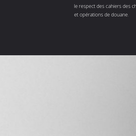
le respect des cahiers des c
et opérations de douane.