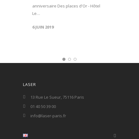
anniversaire Des places d'Or - Hôtel
Le…
6 JUIN 2019
LASER
13 Rue Le Sueur, 75116 Paris
01 40 50 39 00
info@laser-paris.fr