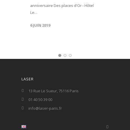
anniversaire Des places d'Or - Hôtel
Le…
6 JUIN 2019
LASER
13 Rue Le Sueur, 75116 Paris
01 40 50 39 00
info@laser-paris.fr