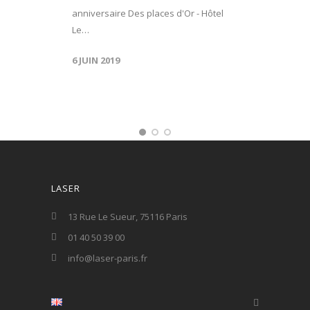
anniversaire Des places d'Or - Hôtel
Le…
6 JUIN 2019
LASER
13 Rue Le Sueur, 75116 Paris
01 40 50 39 00
info@laser-paris.fr