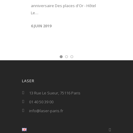
anniversaire Des places d'Or - Hôtel
Le…
6 JUIN 2019
LASER
13 Rue Le Sueur, 75116 Paris
01 40 50 39 00
info@laser-paris.fr