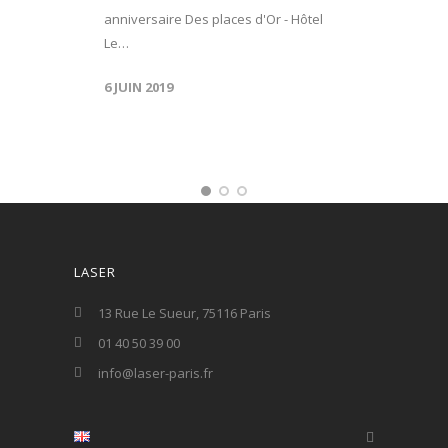
anniversaire Des places d'Or - Hôtel
Le…
6 JUIN 2019
LASER
13 Rue Le Sueur, 75116 Paris
01 40 50 39 00
info@laser-paris.fr