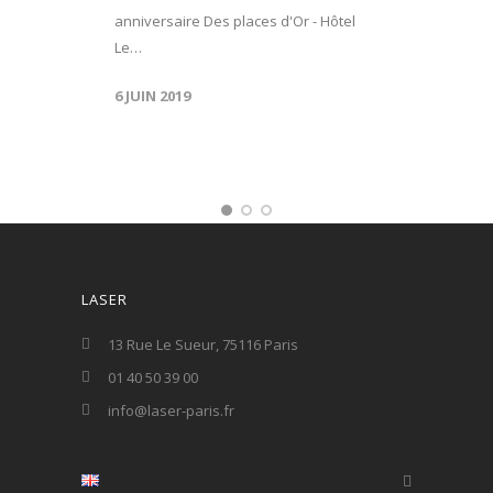
anniversaire Des places d'Or - Hôtel
Le…
6 JUIN 2019
LASER
13 Rue Le Sueur, 75116 Paris
01 40 50 39 00
info@laser-paris.fr