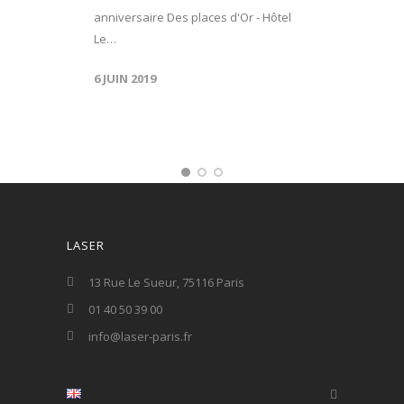
anniversaire Des places d'Or - Hôtel
Le…
6 JUIN 2019
LASER
13 Rue Le Sueur, 75116 Paris
01 40 50 39 00
info@laser-paris.fr