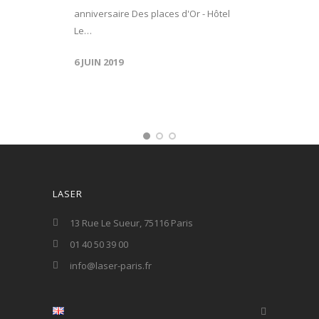
anniversaire Des places d'Or - Hôtel
Le…
6 JUIN 2019
LASER
13 Rue Le Sueur, 75116 Paris
01 40 50 39 00
info@laser-paris.fr