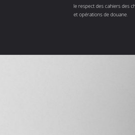
le respect des cahiers des c
et opérations de douane.