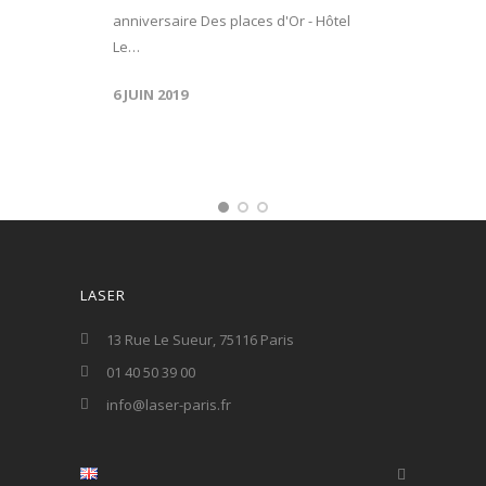
anniversaire Des places d'Or - Hôtel
Le…
6 JUIN 2019
LASER
13 Rue Le Sueur, 75116 Paris
01 40 50 39 00
info@laser-paris.fr