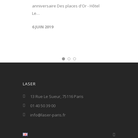
anniversaire Des places d'Or - Hôtel
Le…
6 JUIN 2019
LASER
13 Rue Le Sueur, 75116 Paris
01 40 50 39 00
info@laser-paris.fr