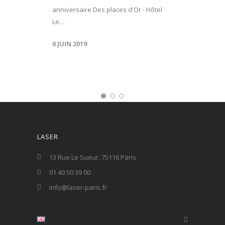
anniversaire Des places d'Or - Hôtel
Le…
6 JUIN 2019
LASER
13 Rue Le Sueur, 75116 Paris
01 40 50 39 00
info@laser-paris.fr