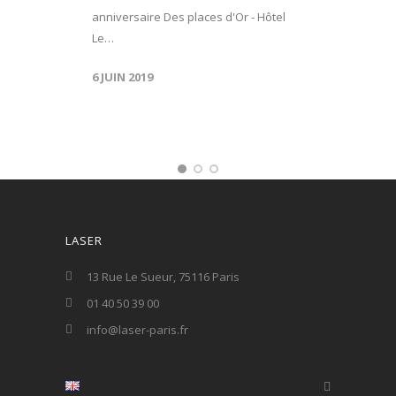
anniversaire Des places d'Or - Hôtel
Le…
6 JUIN 2019
LASER
13 Rue Le Sueur, 75116 Paris
01 40 50 39 00
info@laser-paris.fr