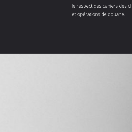
le respect des cahiers des c
et opérations de douane.