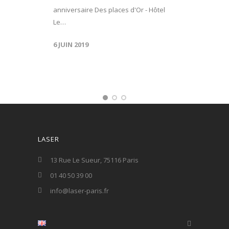
anniversaire Des places d'Or - Hôtel
Le…
6 JUIN 2019
LASER
13 Rue Le Sueur, 75116 Paris
01 40 50 39 00
info@laser-paris.fr