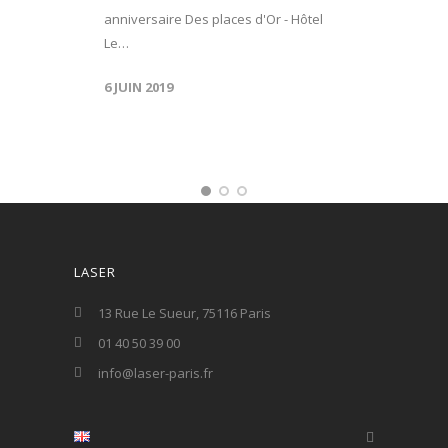
anniversaire Des places d'Or - Hôtel
Le…
6 JUIN 2019
LASER
13 Rue Le Sueur, 75116 Paris
01 40 50 39 00
info@laser-paris.fr