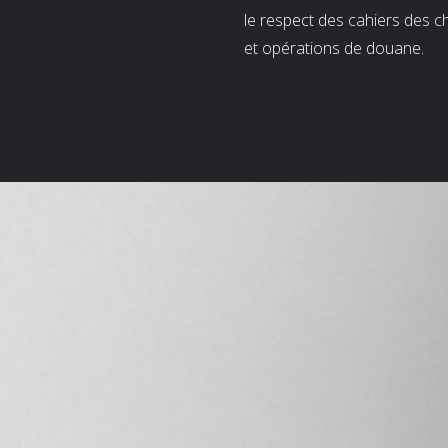
le respect des cahiers des c
et opérations de douane.