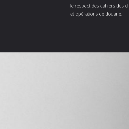
le respect des cahiers des c
et opérations de douane.