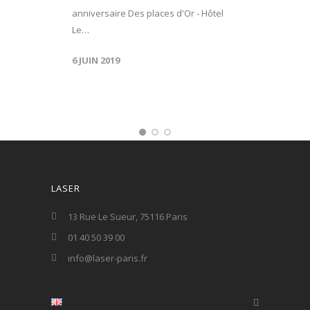
anniversaire Des places d'Or - Hôtel
Le…
6 JUIN 2019
LASER
13 Rue Le Sueur, 75116 Paris
01 40 50 39 00
info@laser-paris.fr